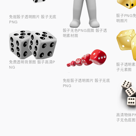
骰子PNG
免抠骰子透明图片 骰子无底
明图片
PNG
骰子无色PNG底图 骰子透
明素材图
免费透明背景图 骰子高清P
骰子透明素
NG
子元素图
免抠骰子透明图片 骰子无底
PNG
高清物体P
子无色底图