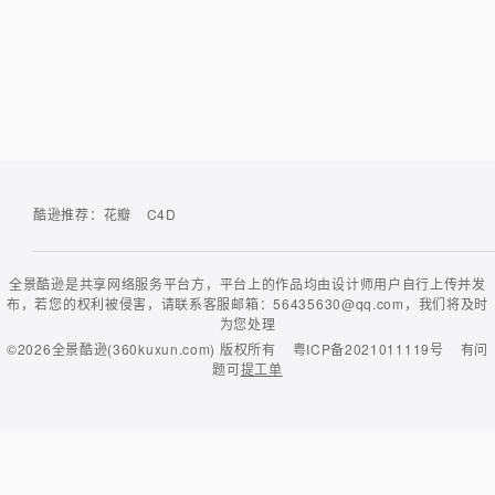
酷逊推荐：
花瓣
C4D
全景酷逊是共享网络服务平台方，平台上的作品均由设计师用户自行上传并发
布，若您的权利被侵害，请联系客服邮箱：56435630@qq.com，我们将及时
为您处理
©2026
全景酷逊(360kuxun.com)
版权所有
粤ICP备2021011119号
有问
题可
提工单