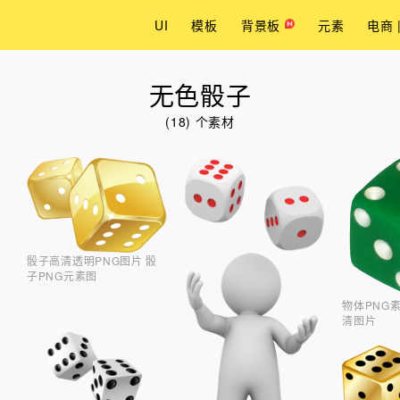
UI
模板
背景板
元素
电商 
无色骰子
(18) 个素材
骰子高清透明PNG图片 骰
子PNG元素图
物体PNG
清图片