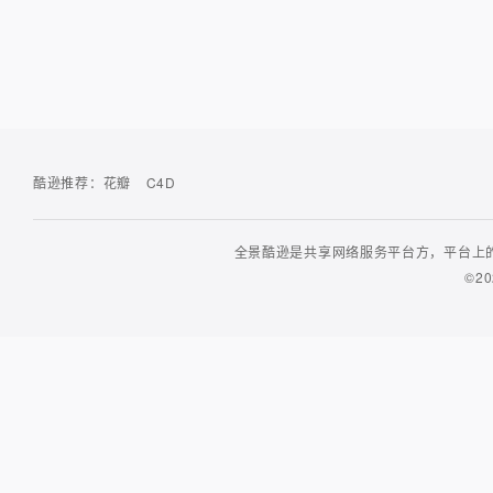
酷逊推荐：
花瓣
C4D
全景酷逊是共享网络服务平台方，平台上的
©20