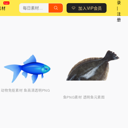
录
素材
加入VIP会员
|
注
册
动物免抠素材 鱼高清透明PNG
鱼PNG素材 透明鱼元素图