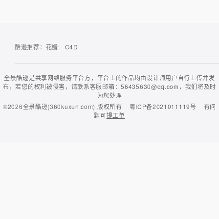
酷逊推荐：
花瓣
C4D
全景酷逊是共享网络服务平台方，平台上的作品均由设计师用户自行上传并发
布，若您的权利被侵害，请联系客服邮箱：56435630@qq.com，我们将及时
为您处理
©2026
全景酷逊(360kuxun.com)
版权所有
粤ICP备2021011119号
有问
题可
提工单