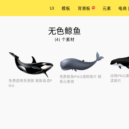
UI
模板
背景板
元素
电商 
无色鲸鱼
(4) 个素材
动物PNG
免费鲸鱼PNG透明图片 鲸
免费透明背景图 鲸鱼高清P
清图片
鱼元素图
NG