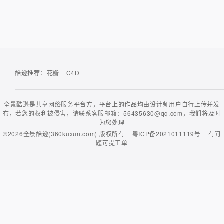
酷逊推荐：
花瓣
C4D
全景酷逊是共享网络服务平台方，平台上的作品均由设计师用户自行上传并发
布，若您的权利被侵害，请联系客服邮箱：56435630@qq.com，我们将及时
为您处理
©2026
全景酷逊(360kuxun.com)
版权所有
粤ICP备2021011119号
有问
题可
提工单