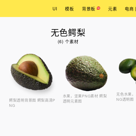
UI
模板
背景板
元素
电商 
无色鳄梨
(6) 个素材
无色水果，
水果，坚果PNG素材 鳄梨
NG透明图
鳄梨透明背景图 鳄梨高清P
透明元素图
NG