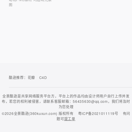
图
酷逊推荐：
花瓣
C4D
全景酷逊是共享网络服务平台方，平台上的作品均由设计师用户自行上传并发
布，若您的权利被侵害，请联系客服邮箱：56435630@qq.com，我们将及时
为您处理
©2026
全景酷逊(360kuxun.com)
版权所有
粤ICP备2021011119号
有问
题可
提工单