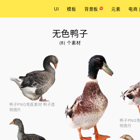
UI
模板
背景板
元素
电商 
无色鸭子
(8) 个素材
鸭子PNG免抠素材 鸭子透
明图片
鸭子PNG
明图片