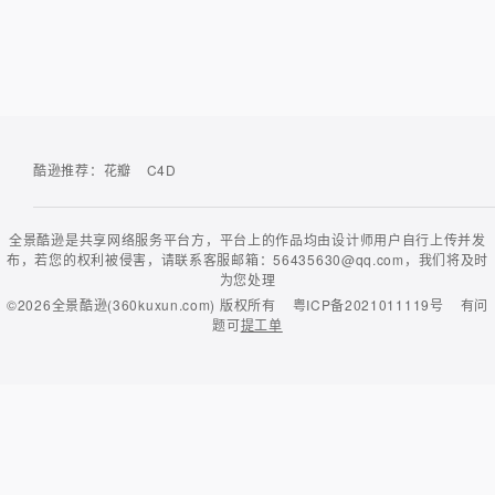
酷逊推荐：
花瓣
C4D
全景酷逊是共享网络服务平台方，平台上的作品均由设计师用户自行上传并发
布，若您的权利被侵害，请联系客服邮箱：56435630@qq.com，我们将及时
为您处理
©2026
全景酷逊(360kuxun.com)
版权所有
粤ICP备2021011119号
有问
题可
提工单