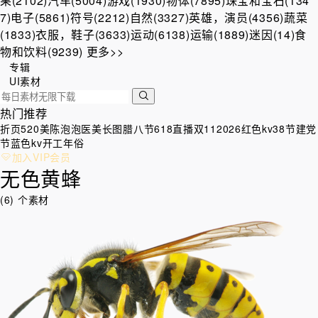
果(2102)
汽车(5004)
游戏(1930)
物体(7895)
珠宝和宝石(134
7)
电子(5861)
符号(2212)
自然(3327)
英雄，演员(4356)
蔬菜
(1833)
衣服，鞋子(3633)
运动(6138)
运输(1889)
迷因(14)
食
物和饮料(9239)
更多>>
专辑
UI素材
热门推荐
折页
520美陈
泡泡
医美
长图
腊八节
618直播
双11
2026
红色kv
38节
建党
节
蓝色kv
开工
年俗
加入VIP会员
无色黄蜂
(6) 个素材