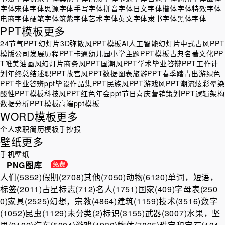
字体
宋体字体
思源字体
手写字体
拼音字体
日文字体
楷体字体
特效字体
电商字体
硬笔字体
筑紫字体
艺术字体
英文字体
隶书字体
黑体字体
PPT模板
更多
24节气PPT幻灯片
3D弥散风PPT模板
AI人工智能幻灯片
中式古风PPT
模版
公司发展历程PPT
卡通幼儿园小学主题PPT模板
古典名著文化PP
T
唯美油画风幻灯片
商务风PPT
国潮风PPT
学术毕业答辩PPT
工作计
划年终总结述职PPT
故宫风PPT
数据图表
旅游PPT
春季踏青出游绿色
PPT
毕业答辨ppt
毕设作品集PPT
民族风PPT
游戏风PPT
潮流炫彩晕染
酸性PPT模板
科技风PPT
红色年会ppt
节日喜庆
营销策划PPT
逻辑架构
数据分析PPT模板
高端ppt模板
WORD模板
更多
个人求职简历模板
手抄报
壁纸
更多
手机壁纸
PNG图库
人们(5352)
假期(2708)
其他(7050)
动物(6120)
单词，短语，
标签(2011)
占星标志(712)
名人(1751)
国家(409)
字母表(250
0)
家具(2525)
幻想，宗教(4864)
建筑(1159)
技术(3516)
数字
(1052)
昆虫(1129)
未分类(2)
标识(3155)
武器(3007)
水果，坚