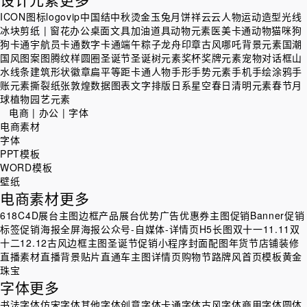
ICON图标
logo
vip
中国结
中秋烫金玉兔月饼祥云
云
人物运动造型
光线
冰块
剪纸 | 窗花
办公桌面文具
加油道具
动物元素
医美
卡通动物猫咪狗
狗
卡通宇航员
卡通数字
卡通端午粽子龙舟
印章
古风
哪吒背景元素
国潮
国风
图案图腾纹样
圆圈
圣诞节圣诞树元素
奖杯奖牌元素
宠物
对话框
山
水线条
建筑
形状
徽章
扁平等距卡通人物
手形手势元素
手机
手绘涂鸦手
账元素
撕裂纸张
敦煌
数据图表
文字排版
日系
星空
春日清明元素
春节
月
球
植物园艺元素
电商 | 办公 | 字体
电商素材
字体
PPT模板
WORD模板
壁纸
电商素材
更多
618
C4D展台
主图边框
产品展台
优势广告
优惠券主图
促销Banner
促销
标签
促销海报
全屏海报
公众号-自媒体-详情页H5长图
双十一11.11
双
十二12.12
古风边框主图
圣诞节促销
小程序封面配图
年货节
店铺装修
直播素材
直播背景贴片
直通车主图
详情页
购物节
路牌风
首页模板
黄金
珠宝
字体
更多
书法字体
仿宋字体
其他字体
创意字体
卡通字体
古风字体
商用字体
圆体