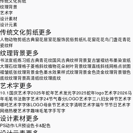
传统文化剪纸
纹理背景
艺术字
设计素材
设计元素
传统文化剪纸
更多
人物
动物剪纸
古典窗花
居室花
服饰
民俗剪纸
礼花
窗花
花鸟
门盏花
青花
瓷纹样
纹理背景
更多
书法宣纸练习纸
古典青花纹
国风古典纹样背景
复古皱褶纺布墨染宣纸
大理石纹理
格子菱格斜纹
植物花朵树叶背景纹理
直线斜线网格点状图
褶皱纸张纹理背景
金色墨水效果样式纹理背景
金色烫金纹理背景
银色
底纹纹理背景
高清纸纹纹理底纹
艺术字
更多
10.1国庆艺术字
2025年蛇年艺术发光字
2025蛇年logo艺术字
2026马
年毛笔书法数字艺术字
24节气春分LOGO艺术字
三八妇女神节艺术字
哪吒艺术字
字体LOGO
母亲节艺术文字
清明艺术字
端午节节日艺术字
网络热梗艺术字
趣味毛笔字手写字
设计素材
更多
PS动作/LR预设
色卡&配色
设计元素
更多