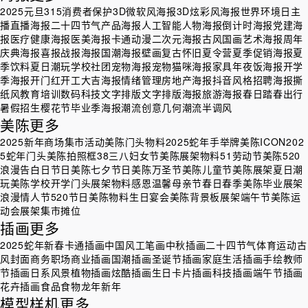
2025元旦
315消费者保护
3D微软风海报
3D炫彩风海报
世界环境日
主
播直播海报
二十四节气
产品海报
人工智能
人物海报
倒计时海报
党建海
报
医疗健康海报
医美海报
卡通动漫二次元海报
古风国画艺术海报
周年
庆典海报
喜报战报海报
国潮海报
壁画
复古怀旧
夏令营
夏季促销海报
夏
季饮料
夏日潮玩
学校社团
宠物海报
宠物猫咪海报
家具
年夜饭海报
开学
季海报
开门红开工大吉海报
情绪管理
房地产海报
抖音风格
招聘海报
撕
纸风
教育培训
数码科技
文字排版
文字排版海报
旅游海报
春日踏春出行
暑假招生
樱花节
毕业季海报
潮流创意几何
潮流半调风
美陈
更多
2025新年商场集市活动美陈门头物料
2025蛇年手举牌美陈ICON
202
5蛇年门头美陈拍照框
38三八妇女节美陈展架物料
51劳动节美陈
520
浪漫告白日节日美陈
七夕节日美陈
万圣节美陈
儿童节美陈展架
夏日潮
玩美陈
学校开学门头展架物料
感恩温馨母亲节
春日春季美陈
毕业展架
浪漫情人节520节日美陈物料
生日宴会美陈背景板展架
端午节美陈
运
动会展架
集市摊位
插画
更多
2025蛇年新春卡通插画
中国风工笔画
中秋插画
二十四节气
体育运动
古
风封面
商务职场商业插画
国潮插画
圣诞节插画
家庭生活插画
手绘
教师
节插画
日系风景
植物插画
炫酷插画
生日卡片插画
科技插画
端午节插画
花卉插画
食品食物
龙年新年
模型样机
更多