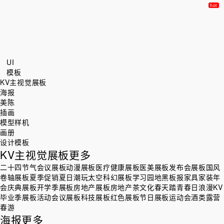
UI
模板
KV主视觉展板
海报
美陈
插画
模型样机
画册
设计模板
KV主视觉展板
更多
二十四节气
会议展板
动漫展板
医疗健康展板
医美展板
发布会展板
国风
卷轴展板
夏季促销
夏日潮玩
太空科幻展板
学习园地黑板报
家具家装
年
会庆典展板
开学季展板
房地产展板
房地产茶文化
春天踏青
春日浪漫KV
毕业季展板
活动会议展板
科技展板
红色展板
节日展板
运动会
酒类
露营
春游
海报
更多