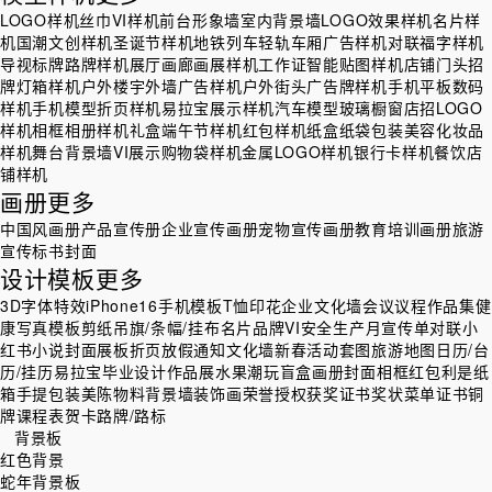
LOGO样机
丝巾VI样机
前台形象墙室内背景墙LOGO效果样机
名片样
机
国潮文创样机
圣诞节样机
地铁列车轻轨车厢广告样机
对联福字样机
导视标牌路牌样机
展厅画廊画展样机
工作证智能贴图样机
店铺门头招
牌灯箱样机
户外楼宇外墙广告样机
户外街头广告牌样机
手机平板数码
样机
手机模型
折页样机
易拉宝展示样机
汽车模型
玻璃橱窗店招LOGO
样机
相框相册样机
礼盒
端午节样机
红包样机
纸盒纸袋包装
美容化妆品
样机
舞台背景墙VI展示
购物袋样机
金属LOGO样机
银行卡样机
餐饮店
铺样机
画册
更多
中国风画册
产品宣传册
企业宣传画册
宠物宣传画册
教育培训画册
旅游
宣传
标书封面
设计模板
更多
3D字体特效
iPhone16手机模板
T恤印花
企业文化墙
会议议程
作品集
健
康
写真模板
剪纸
吊旗/条幅/挂布
名片
品牌VI
安全生产月
宣传单
对联
小
红书
小说封面
展板
折页
放假通知
文化墙
新春活动套图
旅游地图
日历/台
历/挂历
易拉宝
毕业设计作品展
水果
潮玩盲盒
画册封面
相框
红包利是
纸
箱手提包装
美陈物料
背景墙装饰画
荣誉授权获奖证书奖状
菜单
证书铜
牌
课程表
贺卡
路牌/路标
背景板
红色背景
蛇年背景板