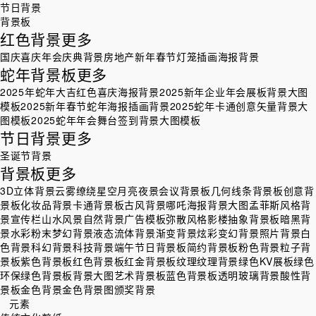
节日背景
背景板
红色背景
更多
国庆喜庆
年会庆典背景
房地产
新年春节灯笼插画海报背景
蛇年背景板
更多
2025年蛇年大吉红色喜庆海报背景
2025新年企业年会展板背景大图
模板
2025新年春节蛇年海报插画背景
2025蛇年卡通创意矢量背景大
图模板
2025蛇年年会舞台签到背景大图模板
节日背景
更多
圣诞节背景
背景板
更多
3D立体背景
云雾缭绕星空月亮夜景
会议背景板
几何线条背景板
创意背
景板
化妆品背景
卡通背景板
古风背景
哪吒海报背景大图
孟菲斯风格背
景
宣传栏
山水风景自然背景
广告模板
弥散风格
影楼
抽象背景板
暗黑背
景
水彩粉末梦幻背景
液态流体背景
渐变背景
炫彩变幻背景
照片背景
白
色背景
科幻背景
科技背景
端午节日背景板
简约背景板
粉色背景
粒子背
景板
紫色背景板
红色背景板
红金背景板
纹理
纹理背景
绿色KV展板
绿色
环保
绿色背景板
背景大图
艺术背景板
蓝色背景板
透明玻璃背景
酸性背
景板
金色背景
金色背景图
颁奖背景
元素