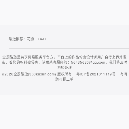
酷逊推荐：
花瓣
C4D
全景酷逊是共享网络服务平台方，平台上的作品均由设计师用户自行上传并发
布，若您的权利被侵害，请联系客服邮箱：56435630@qq.com，我们将及时
为您处理
©2026
全景酷逊(360kuxun.com)
版权所有
粤ICP备2021011119号
有问
题可
提工单