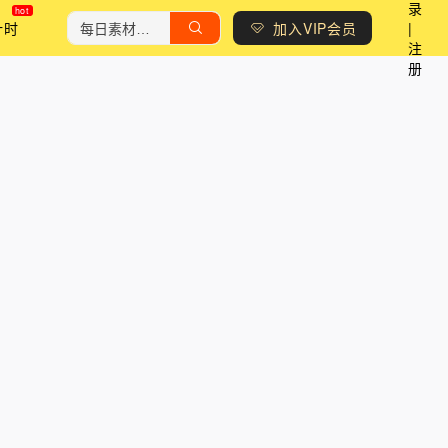
录
计时
加入VIP会员
|
注
册