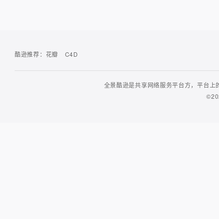
酷逊推荐：
花瓣
C4D
全景酷逊是共享网络服务平台方，平台上的
©20