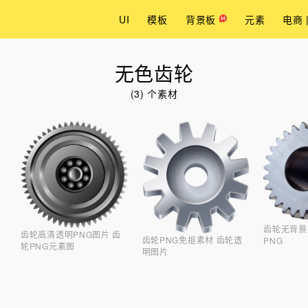
UI
模板
背景板
元素
电商 
无色齿轮
(3) 个素材
齿轮无背景
齿轮高清透明PNG图片 齿
齿轮PNG免抠素材 齿轮透
PNG
轮PNG元素图
明图片