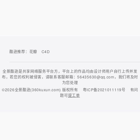
酷逊推荐：
花瓣
C4D
全景酷逊是共享网络服务平台方，平台上的作品均由设计师用户自行上传并发
布，若您的权利被侵害，请联系客服邮箱：56435630@qq.com，我们将及时
为您处理
©2026
全景酷逊(360kuxun.com)
版权所有
粤ICP备2021011119号
有问
题可
提工单