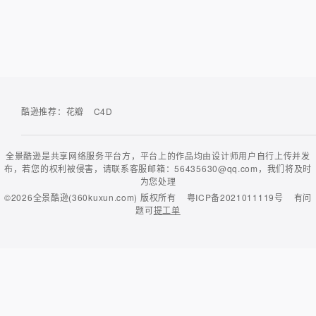
酷逊推荐：
花瓣
C4D
全景酷逊是共享网络服务平台方，平台上的作品均由设计师用户自行上传并发
布，若您的权利被侵害，请联系客服邮箱：56435630@qq.com，我们将及时
为您处理
©2026
全景酷逊(360kuxun.com)
版权所有
粤ICP备2021011119号
有问
题可
提工单