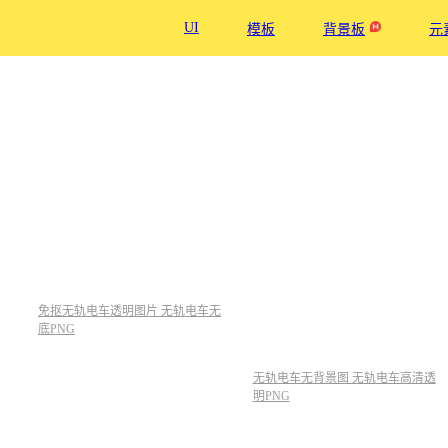
UI
模板
背景板
元
免抠无轨电车透明图片 无轨电车无
底PNG
无轨电车无背景图 无轨电车高清透
明PNG