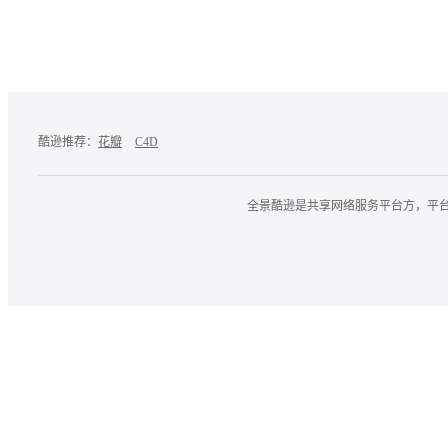
酷逊推荐：
花瓣
C4D
全景酷逊是共享网络服务平台方，平台上