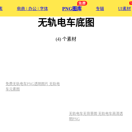
PNG图库
素
电商 | 办公 | 字体
专辑
UI素材
无轨电车底图
(4) 个素材
免费无轨电车PNG透明图片 无轨电
车元素图
无轨电车无背景图 无轨电车高清透
明PNG