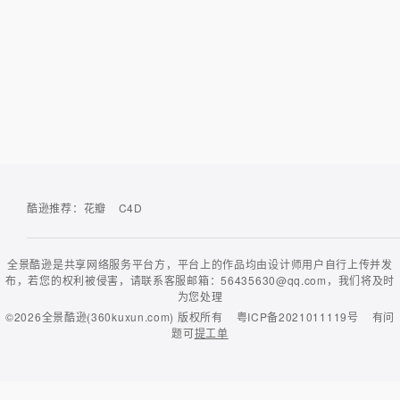
酷逊推荐：
花瓣
C4D
全景酷逊是共享网络服务平台方，平台上的作品均由设计师用户自行上传并发
布，若您的权利被侵害，请联系客服邮箱：56435630@qq.com，我们将及时
为您处理
©2026
全景酷逊(360kuxun.com)
版权所有
粤ICP备2021011119号
有问
题可
提工单