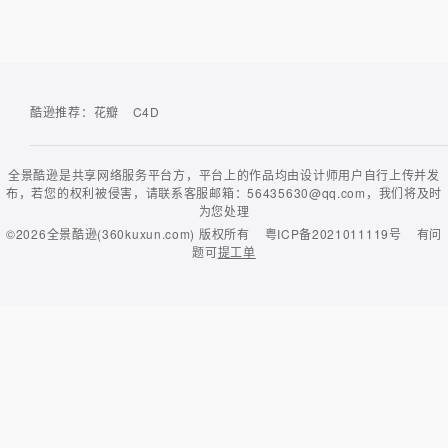
酷逊推荐：
花瓣
C4D
全景酷逊是共享网络服务平台方，平台上的作品均由设计师用户自行上传并发
布，若您的权利被侵害，请联系客服邮箱：56435630@qq.com，我们将及时
为您处理
©2026
全景酷逊(360kuxun.com)
版权所有
粤ICP备2021011119号
有问
题可
提工单