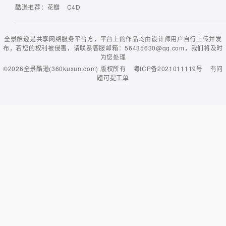
酷逊推荐：
花瓣
C4D
全景酷逊是共享网络服务平台方，平台上的作品均由设计师用户自行上传并发
布，若您的权利被侵害，请联系客服邮箱：56435630@qq.com，我们将及时
为您处理
©2026
全景酷逊(360kuxun.com)
版权所有
粤ICP备2021011119号
有问
题可
提工单