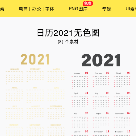
素
电商 | 办公 | 字体
PNG图库
专辑
UI素
日历2021无色图
(8) 个素材