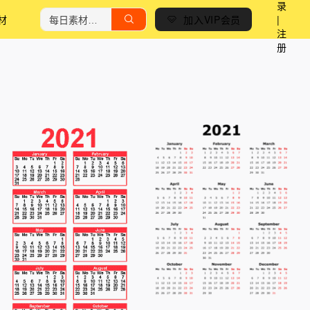
录
材
加入VIP会员
|
注
册