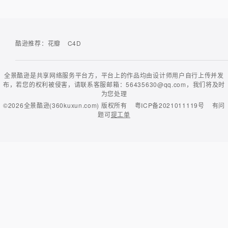
酷逊推荐：
花瓣
C4D
全景酷逊是共享网络服务平台方，平台上的作品均由设计师用户自行上传并发
布，若您的权利被侵害，请联系客服邮箱：56435630@qq.com，我们将及时
为您处理
©2026
全景酷逊(360kuxun.com)
版权所有
粤ICP备2021011119号
有问
题可
提工单