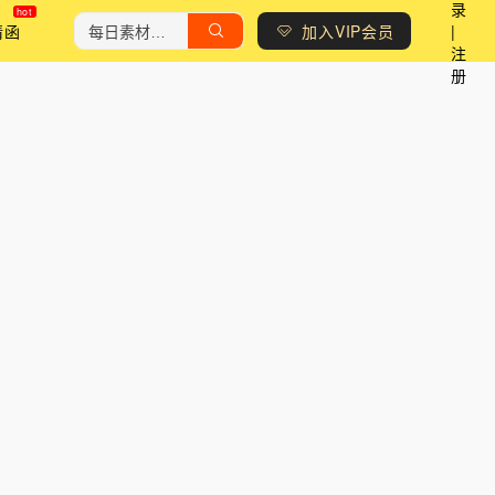
录
请函
加入VIP会员
|
注
册