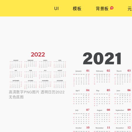
UI
模板
背景板
元
高清数字PNG图片 透明日历2022
无色底图