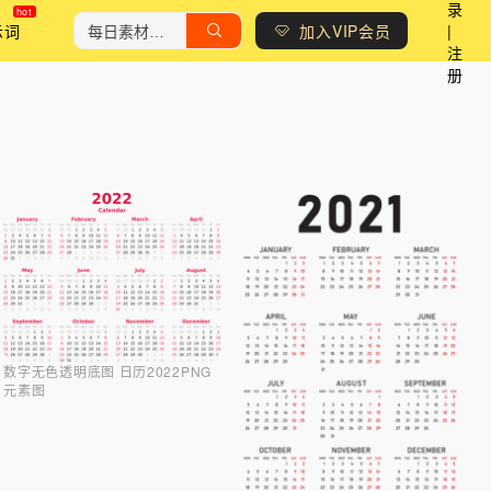
录
示词
加入VIP会员
|
注
册
数字无色透明底图 日历2022PNG
元素图