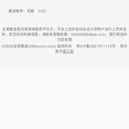
酷逊推荐：
花瓣
C4D
全景酷逊是共享网络服务平台方，平台上的作品均由设计师用户自行上传并发
布，若您的权利被侵害，请联系客服邮箱：56435630@qq.com，我们将及时
为您处理
©2026
全景酷逊(360kuxun.com)
版权所有
粤ICP备2021011119号
有问
题可
提工单