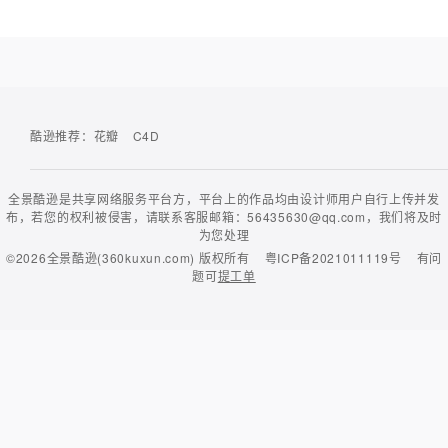
酷逊推荐：
花瓣
C4D
全景酷逊是共享网络服务平台方，平台上的作品均由设计师用户自行上传并发
布，若您的权利被侵害，请联系客服邮箱：56435630@qq.com，我们将及时
为您处理
©2026
全景酷逊(360kuxun.com)
版权所有
粤ICP备2021011119号
有问
题可
提工单