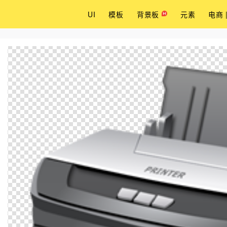
UI
模板
背景板
元素
电商 