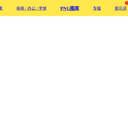
PNG图库
素
电商 | 办公 | 字体
专辑
提示词