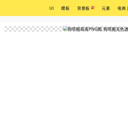
UI
模板
背景板
元素
电商 