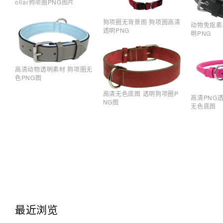
ollar狗项圈PNG图片
狗项圈无背景图 狗项圈高清
动物免抠素
透明PNG
明PNG
高清动物透明素材 狗项圈无
色PNG图
高清无色底图 透明狗项圈P
高清PNG
NG图
无色底图
最近浏览