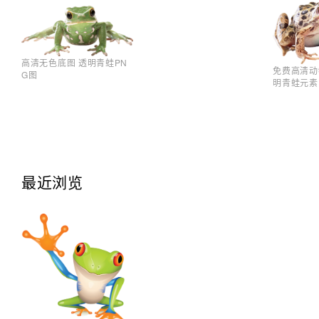
高清无色底图 透明青蛙PN
免费高清动
G图
明青蛙元素
最近浏览