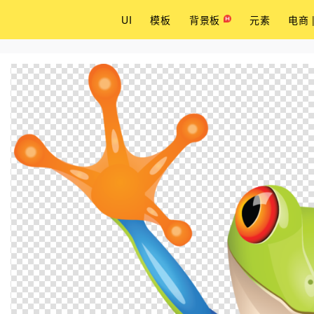
UI
模板
背景板
元素
电商 