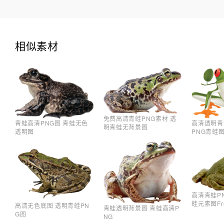
相似素材
免费高清青蛙PNG素材 透
青蛙高清PNG图 青蛙无色
高清透明青蛙
明青蛙无背景图
透明图
PNG青蛙
高清青蛙P
蛙元素图Fr
高清无色底图 透明青蛙PN
青蛙透明背景图 青蛙高清P
G图
NG