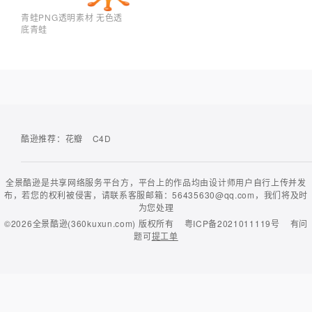
青蛙PNG透明素材 无色透
底青蛙
酷逊推荐：
花瓣
C4D
全景酷逊是共享网络服务平台方，平台上的作品均由设计师用户自行上传并发
布，若您的权利被侵害，请联系客服邮箱：56435630@qq.com，我们将及时
为您处理
©2026
全景酷逊(360kuxun.com)
版权所有
粤ICP备2021011119号
有问
题可
提工单