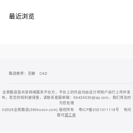
最近浏览
酷逊推荐：
花瓣
C4D
全景酷逊是共享网络服务平台方，平台上的作品均由设计师用户自行上传并发
布，若您的权利被侵害，请联系客服邮箱：56435630@qq.com，我们将及时
为您处理
©2026
全景酷逊(360kuxun.com)
版权所有
粤ICP备2021011119号
有问
题可
提工单