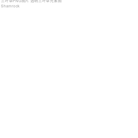
三叶草PNG图片 透明三叶草元素图
Shamrock