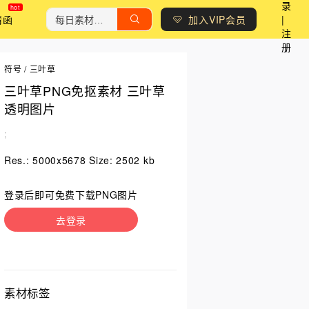
录
请函
加入VIP会员
|
注
册
符号
/
三叶草
三叶草PNG免抠素材 三叶草
透明图片
;
Res.: 5000x5678 Size: 2502 kb
登录后即可免费下载PNG图片
去登录
素材标签