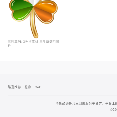
三叶草PNG免抠素材 三叶草透明图
片
酷逊推荐：
花瓣
C4D
全景酷逊是共享网络服务平台方，平台上的
©20