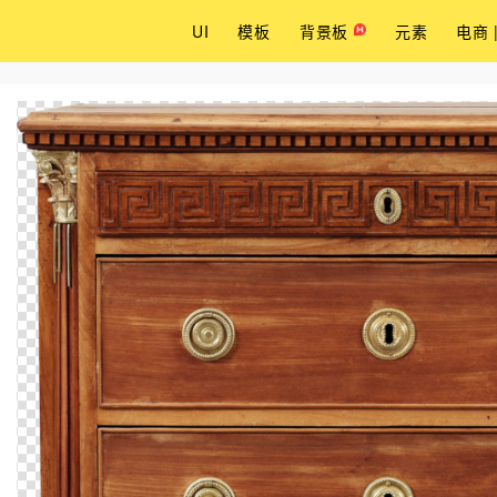
UI
模板
背景板
元素
电商 