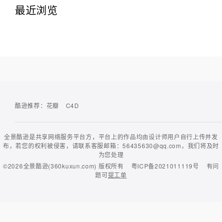
最近浏览
酷逊推荐：
花瓣
C4D
全景酷逊是共享网络服务平台方，平台上的作品均由设计师用户自行上传并发
布，若您的权利被侵害，请联系客服邮箱：56435630@qq.com，我们将及时
为您处理
©2026
全景酷逊(360kuxun.com)
版权所有
粤ICP备2021011119号
有问
题可
提工单