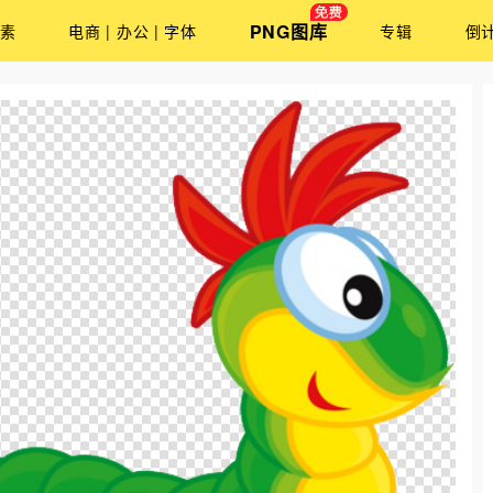
PNG图库
素
电商 | 办公 | 字体
专辑
倒