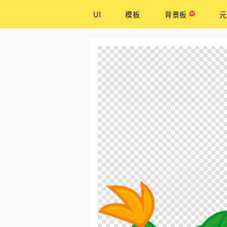
UI
模板
背景板
元