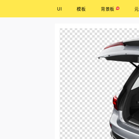
UI
模板
背景板
元