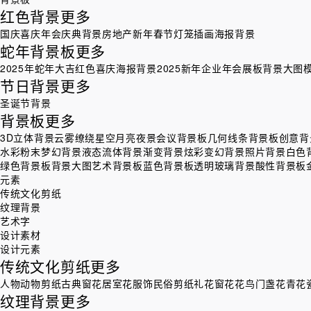
红色背景
更多
国庆喜庆
年会庆典背景
房地产
新年春节灯笼插画海报背景
蛇年背景板
更多
2025年蛇年大吉红色喜庆海报背景
2025新年企业年会展板背景大图
节日背景
更多
圣诞节背景
背景板
更多
3D立体背景
云雾缭绕星空月亮夜景
会议背景板
几何线条背景板
创意背
水彩粉末梦幻背景
液态流体背景
渐变背景
炫彩变幻背景
照片背景
白色
绿色背景板
背景大图
艺术背景板
蓝色背景板
透明玻璃背景
酸性背景板
元素
传统文化剪纸
纹理背景
艺术字
设计素材
设计元素
传统文化剪纸
更多
人物
动物剪纸
古典窗花
居室花
服饰
民俗剪纸
礼花
窗花
花鸟
门盏花
青花
纹理背景
更多