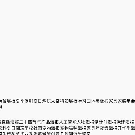
卷轴展板
夏季促销
夏日潮玩
太空科幻展板
学习园地黑板报
家具家装
年
游
播直播海报
二十四节气
产品海报
人工智能
人物海报
倒计时海报
党建海报
饮料
夏日潮玩
学校社团
宠物海报
宠物猫咪海报
家具
年夜饭海报
开学季
招生
樱花节
毕业季海报
潮流创意几何
潮流半调风