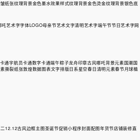
褶皱纸张纹理背景
金色墨水效果样式纹理背景
金色烫金纹理背景
银色底
哪吒艺术字
字体LOGO
母亲节艺术文字
清明艺术字
端午节节日艺术字
网
卡通宇航员
卡通数字
卡通端午粽子龙舟
印章
古风
哪吒背景元素
国潮
国
元素
撕裂纸张
敦煌
数据图表
文字排版
日系
星空
春日清明元素
春节
月球
植
二12.12
古风边框主图
圣诞节促销
小程序封面配图
年货节
店铺装修
直