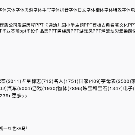
字体
宋体字体
思源字体
手写字体
拼音字体
日文字体
楷体字体
特效字体
T模版
公司发展历程PPT
卡通幼儿园小学主题PPT模板
古典名著文化PP
T
毕业答辨ppt
毕设作品集PPT
民族风PPT
游戏风PPT
潮流炫彩晕染酸性
(2011)
占星标志(712)
名人(1751)
国家(409)
字母表(2500)
家
2)
汽车(5004)
游戏(1930)
物体(7895)
珠宝和宝石(1347)
电子(
39)
更多>>
初一
红色kv
马年