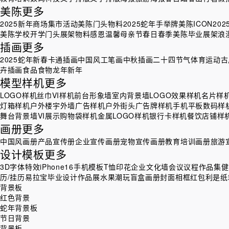
美陈
更多
2025新年商场集市活动美陈门头物料
2025蛇年手举牌美陈ICON
20
美陈
学校开学门头展架物料
感恩温馨母亲节
春日春季美陈
毕业展架
浪
插画
更多
2025蛇年新春卡通插画
中国风工笔画
中秋插画
二十四节气
体育运动
古
卉插画
食品食物
龙年新年
模型样机
更多
LOGO样机
丝巾VI样机
前台形象墙室内背景墙LOGO效果样机
名片样
灯箱样机
户外楼宇外墙广告样机
户外街头广告牌样机
手机平板数码样
舞台背景墙VI展示
购物袋样机
金属LOGO样机
银行卡样机
餐饮店铺样
画册
更多
中国风画册
产品宣传册
企业宣传画册
宠物宣传画册
教育培训画册
旅游
设计模板
更多
3D字体特效
iPhone16手机模板
T恤印花
企业文化墙
会议议程
作品集
健
历/挂历
易拉宝
毕业设计作品展
水果
潮玩盲盒
画册封面
相框
红包利是
纸
背景板
红色背景
蛇年背景板
节日背景
背景板