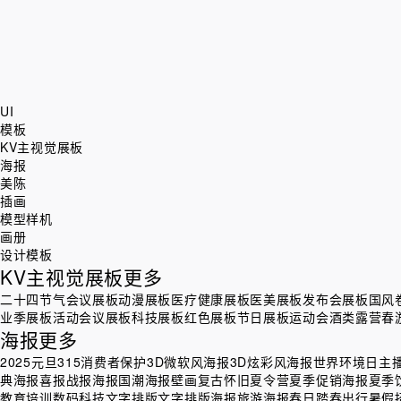
UI
模板
KV主视觉展板
海报
美陈
插画
模型样机
画册
设计模板
KV主视觉展板
更多
二十四节气
会议展板
动漫展板
医疗健康展板
医美展板
发布会展板
国风
业季展板
活动会议展板
科技展板
红色展板
节日展板
运动会
酒类
露营春
海报
更多
2025元旦
315消费者保护
3D微软风海报
3D炫彩风海报
世界环境日
主
典海报
喜报战报海报
国潮海报
壁画
复古怀旧
夏令营
夏季促销海报
夏季
教育培训
数码科技
文字排版
文字排版海报
旅游海报
春日踏春出行
暑假