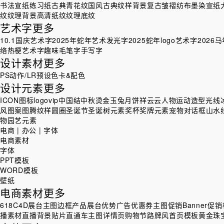
书法宣纸练习纸
古典青花纹
国风古典纹样背景
复古皱褶纺布墨染宣纸
纹纹理背景
高清纸纹纹理底纹
艺术字
更多
10.1国庆艺术字
2025年蛇年艺术发光字
2025蛇年logo艺术字
2026
络热梗艺术字
趣味毛笔字手写字
设计素材
更多
PS动作/LR预设
色卡&配色
设计元素
更多
ICON图标
logo
vip
中国结
中秋烫金玉兔月饼祥云
云
人物运动造型
光线
风
图案图腾纹样
圆圈
圣诞节圣诞树元素
奖杯奖牌元素
宠物
对话框
山水
物园艺元素
电商 | 办公 | 字体
电商素材
字体
PPT模板
WORD模板
壁纸
电商素材
更多
618
C4D展台
主图边框
产品展台
优势广告
优惠券主图
促销Banner
促销
播素材
直播背景贴片
直通车主图
详情页
购物节
路牌风
首页模板
黄金珠