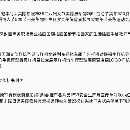
25蛇年门头美陈拍照框
38三八妇女节美陈展架物料
51劳动节美陈
520
漫情人节520节日美陈物料
生日宴会美陈背景板展架
端午节美陈
运动会
风封面
商务职场商业插画
国潮插画
圣诞节插画
家庭生活插画
手绘
教师
机
国潮文创样机
圣诞节样机
地铁列车轻轨车厢广告样机
对联福字样机
导
机
手机模型
折页样机
易拉宝展示样机
汽车模型
玻璃橱窗店招LOGO样机
机
宣传
标书封面
康
写真模板
剪纸
吊旗/条幅/挂布
名片
品牌VI
安全生产月
宣传单
对联
小
箱手提包装
美陈物料
背景墙装饰画
荣誉授权获奖证书奖状
菜单
证书铜