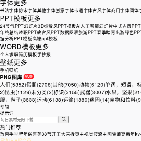
字体
更多
书法字体
仿宋字体
其他字体
创意字体
卡通字体
古风字体
商用字体
圆体
PPT模板
更多
24节气PPT幻灯片
3D弥散风PPT模板
AI人工智能幻灯片
中式古风PP
年终总结述职PPT
故宫风PPT
数据图表
旅游PPT
春季踏青出游绿色PP
据分析PPT模板
高端ppt模板
WORD模板
更多
个人求职简历模板
手抄报
壁纸
更多
手机壁纸
PNG图库
人们(5352)
假期(2708)
其他(7050)
动物(6120)
单词，短语，标签
2)
昆虫(1129)
未分类(2)
标识(3155)
武器(3007)
水果，坚果(210
服，鞋子(3633)
运动(6138)
运输(1889)
迷因(14)
食物和饮料(92
专辑
提示词
热门推荐
敖丙
手举牌
年俗
医美
38节
开工大吉
折页
主视觉
波浪
主图
谢师宴
新年kv
加入VIP会员