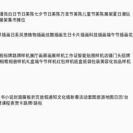
浪漫告白日节日美陈
七夕节日美陈
万圣节美陈
儿童节美陈展架
夏日潮玩
展架
集市摊位
节插画
日系风景
植物插画
炫酷插画
生日卡片插画
科技插画
端午节插画
花
视标牌路牌样机
展厅画廊画展样机
工作证智能贴图样机
店铺门头招牌
相框相册样机
礼盒
端午节样机
红包样机
纸盒纸袋包装
美容化妆品样机
红书
小说封面
展板
折页
放假通知
文化墙
新春活动套图
旅游地图
日历/台
牌
课程表
贺卡
路牌/路标