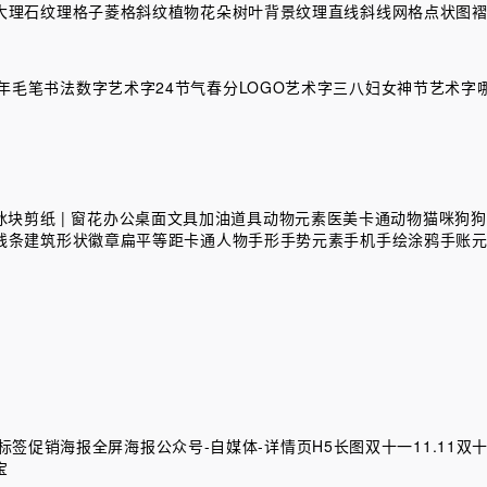
大理石纹理
格子菱格斜纹
植物花朵树叶背景纹理
直线斜线网格点状图
马年毛笔书法数字艺术字
24节气春分LOGO艺术字
三八妇女神节艺术字
冰块
剪纸 | 窗花
办公桌面文具
加油道具
动物元素
医美
卡通动物猫咪狗狗
线条
建筑
形状
徽章
扁平等距卡通人物
手形手势元素
手机
手绘涂鸦手账
标签
促销海报
全屏海报
公众号-自媒体-详情页H5长图
双十一11.11
双十
宝