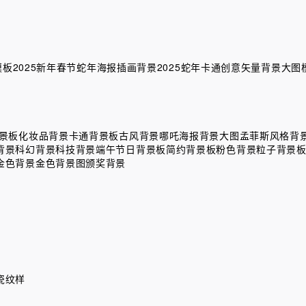
模板
2025新年春节蛇年海报插画背景
2025蛇年卡通创意矢量背景大图
景板
化妆品背景
卡通背景板
古风背景
哪吒海报背景大图
孟菲斯风格背
背景
科幻背景
科技背景
端午节日背景板
简约背景板
粉色背景
粒子背景
金色背景
金色背景图
颁奖背景
瓷纹样