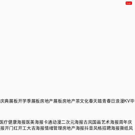
会庆典展板
开学季展板
房地产展板
房地产茶文化
春天踏青
春日浪漫KV
毕
医疗健康海报
医美海报
卡通动漫二次元海报
古风国画艺术海报
周年庆
海报
开门红开工大吉海报
情绪管理
房地产海报
抖音风格
招聘海报
撕纸风