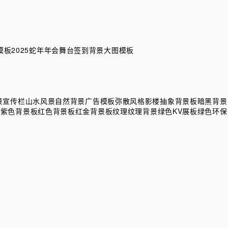
模板
2025蛇年年会舞台签到背景大图模板
景
宣传栏
山水风景自然背景
广告模板
弥散风格
影楼
抽象背景板
暗黑背景
板
紫色背景板
红色背景板
红金背景板
纹理
纹理背景
绿色KV展板
绿色环保