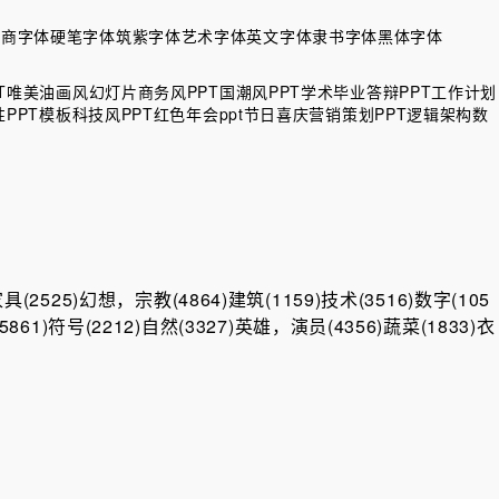
电商字体
硬笔字体
筑紫字体
艺术字体
英文字体
隶书字体
黑体字体
T
唯美油画风幻灯片
商务风PPT
国潮风PPT
学术毕业答辩PPT
工作计划
PPT模板
科技风PPT
红色年会ppt
节日喜庆
营销策划PPT
逻辑架构数
具(2525)
幻想，宗教(4864)
建筑(1159)
技术(3516)
数字(105
5861)
符号(2212)
自然(3327)
英雄，演员(4356)
蔬菜(1833)
衣