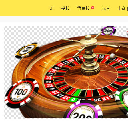
UI
模板
背景板
元素
电商 