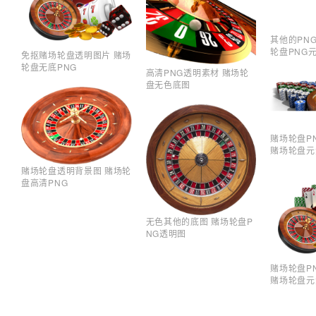
其他的PN
轮盘PNG
免抠赌场轮盘透明图片 赌场
轮盘无底PNG
高清PNG透明素材 赌场轮
盘无色底图
赌场轮盘P
赌场轮盘元
赌场轮盘透明背景图 赌场轮
盘高清PNG
无色其他的底图 赌场轮盘P
NG透明图
赌场轮盘P
赌场轮盘元