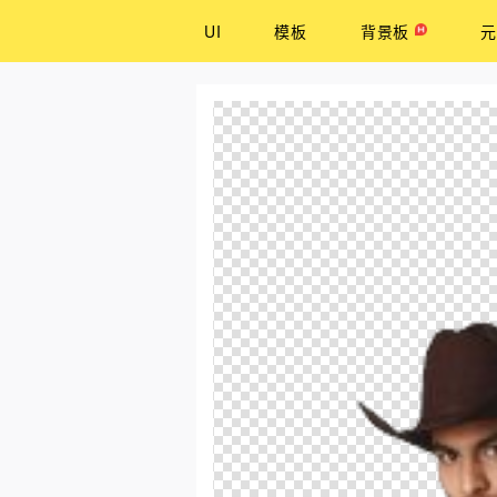
UI
模板
背景板
元