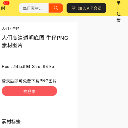
录
计时
加入VIP会员
|
注
册
人们
/
牛仔
人们高清透明底图 牛仔PNG
素材图片
;
Res.: 244x594 Size: 94 kb
登录后即可免费下载PNG图片
去登录
素材标签