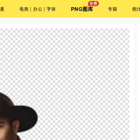
PNG图库
素
电商 | 办公 | 字体
专辑
倒