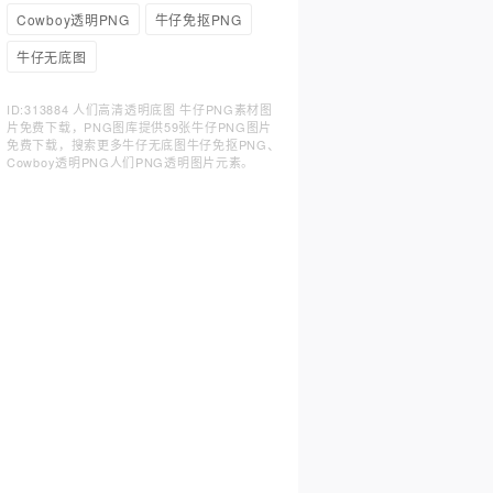
Cowboy透明PNG
牛仔免抠PNG
牛仔无底图
ID:313884 人们高清透明底图 牛仔PNG素材图
片免费下载，PNG图库提供59张牛仔PNG图片
免费下载，搜索更多牛仔无底图牛仔免抠PNG、
Cowboy透明PNG人们PNG透明图片元素。