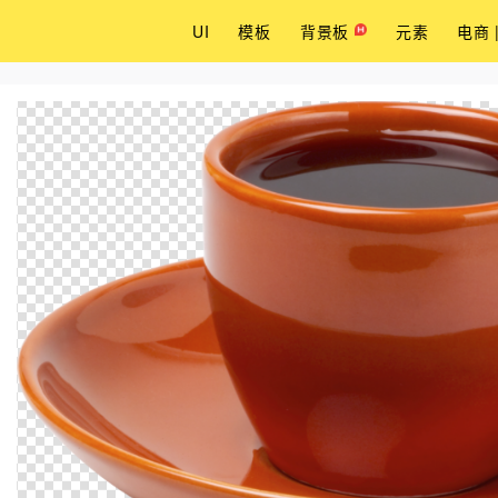
UI
模板
背景板
元素
电商 