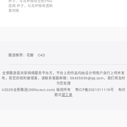
杯子，马克杯咖啡无色PNG
底图 杯子，马克杯咖啡透明
素材图
酷逊推荐：
花瓣
C4D
全景酷逊是共享网络服务平台方，平台上的作品均由设计师用户自行上传并发
布，若您的权利被侵害，请联系客服邮箱：56435630@qq.com，我们将及时
为您处理
©2026
全景酷逊(360kuxun.com)
版权所有
粤ICP备2021011119号
有问
题可
提工单