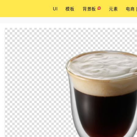
UI
模板
背景板
元素
电商 