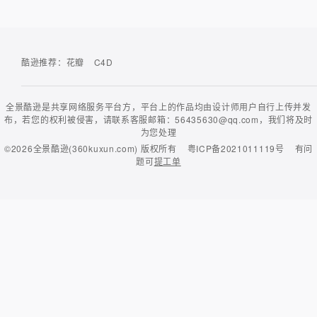
酷逊推荐：
花瓣
C4D
全景酷逊是共享网络服务平台方，平台上的作品均由设计师用户自行上传并发
布，若您的权利被侵害，请联系客服邮箱：56435630@qq.com，我们将及时
为您处理
©2026
全景酷逊(360kuxun.com)
版权所有
粤ICP备2021011119号
有问
题可
提工单