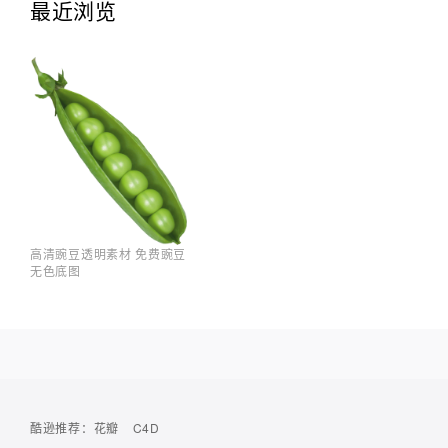
最近浏览
高清豌豆透明素材 免费豌豆
无色底图
酷逊推荐：
花瓣
C4D