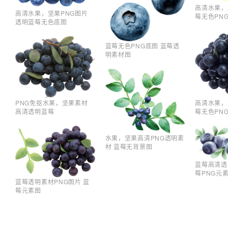
高清水果，
高清水果，坚果PNG图片
莓无色PN
透明蓝莓无色底图
蓝莓无色PNG底图 蓝莓透
明素材图
高清水果，
PNG免抠水果，坚果素材
莓无色PN
高清透明蓝莓
水果，坚果高清PNG透明素
材 蓝莓无背景图
蓝莓高清透
莓PNG元
蓝莓透明素材PNG图片 蓝
莓元素图