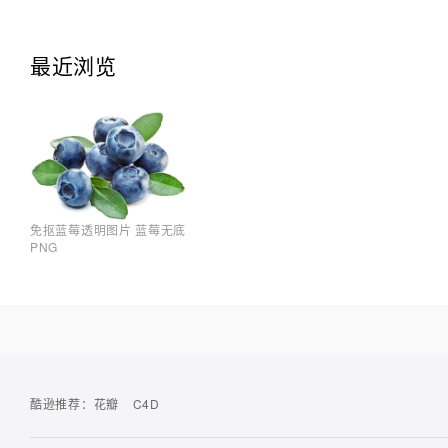
最近浏览
免抠蓝莓透明图片 蓝莓无底
PNG
酷逊推荐：
花瓣
C4D