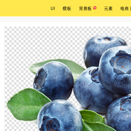
UI
模板
背景板
元素
电商 