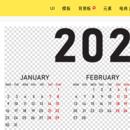
UI
模板
背景板
元素
电商 