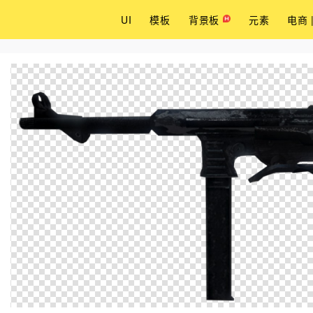
UI
模板
背景板
元素
电商 