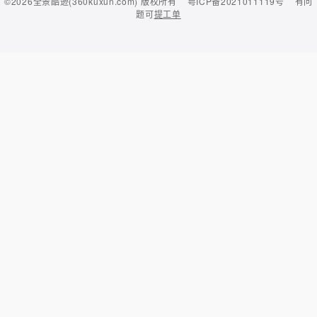
©2026
全景酷逊(360kuxun.com)
版权所有
粤ICP备2021011119号
有问
题可
提工单