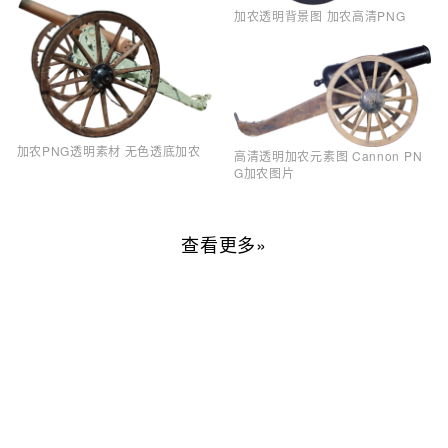
加农透明背景图 加农高清PNG
加农PNG透明素材 无色透底加农
高清透明加农元素图 Cannon PN
G加农图片
查看更多»