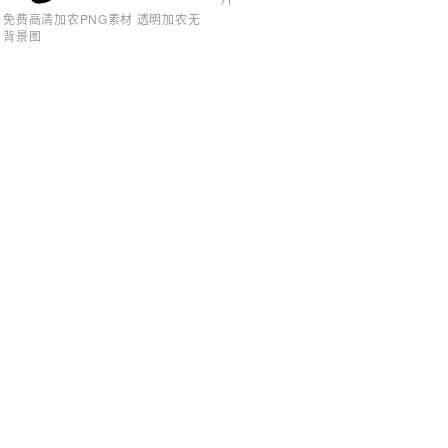
免费高清加农PNG素材 透明加农无
背景图