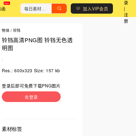
录
请函
加入VIP会员
|
注
册
物体
/
铃铛
铃铛高清PNG图 铃铛无色透
明图
;
Res.: 600x323 Size: 157 kb
登录后即可免费下载PNG图片
去登录
素材标签