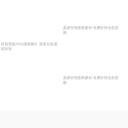
高清铃铛透明素材 免费铃铛无色底
图
铃铛免抠PNG透明图片 高清无色透
底铃铛
高清铃铛透明素材 免费铃铛无色底
图
物体PNG素材 透明铃铛高清图片