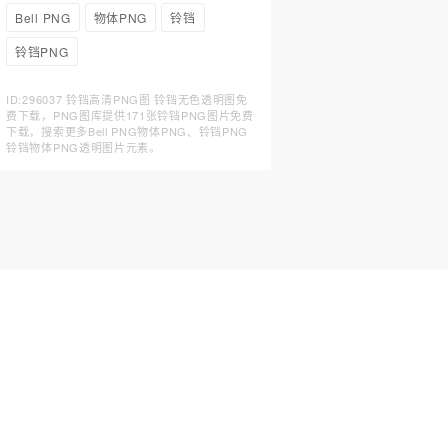
Bell PNG
物体PNG
铃铛
铃铛PNG
ID:296037 铃铛高清PNG图 铃铛无色透明图免
费下载，PNG图库提供171张铃铛PNG图片免费
下载，搜索更多Bell PNG物体PNG、铃铛PNG
铃铛物体PNG透明图片元素。