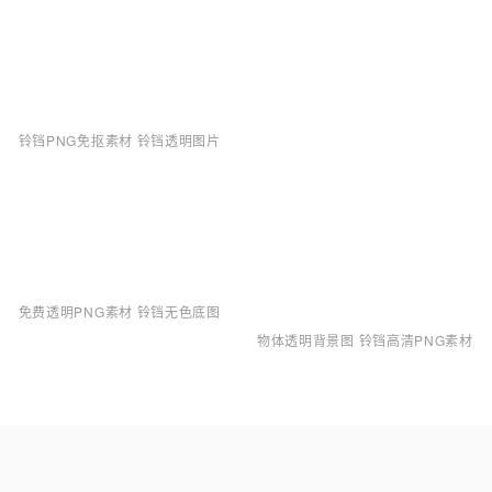
铃铛PNG免抠素材 铃铛透明图片
免费透明PNG素材 铃铛无色底图
物体透明背景图 铃铛高清PNG素材