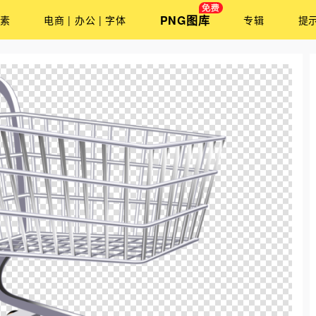
PNG图库
素
电商 | 办公 | 字体
专辑
提