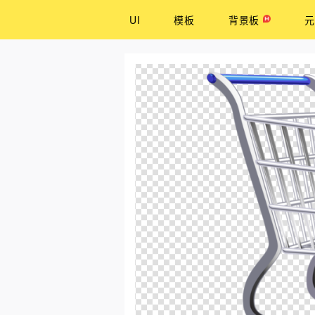
UI
模板
背景板
元