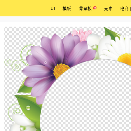
UI
模板
背景板
元素
电商 