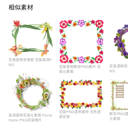
相似素材
花架透明背景图 花架高清P
NG
花架透明背
花架透明素材PNG图片 花
NG
架元素图
花架PNG透明素材 无色透
鲜花PNG
高清透明花架元素图 Floral
底花架
元素图
frame PNG花架图片