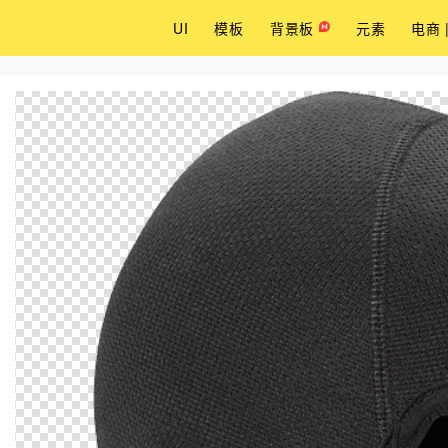
UI
模板
背景板
元素
电商 