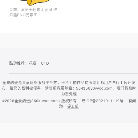
英雄，演员无色透明底图 维
尼熊PNG元素图
酷逊推荐：
花瓣
C4D
全景酷逊是共享网络服务平台方，平台上的作品均由设计师用户自行上传并发
布，若您的权利被侵害，请联系客服邮箱：56435630@qq.com，我们将及时
为您处理
©2026
全景酷逊(360kuxun.com)
版权所有
粤ICP备2021011119号
有问
题可
提工单