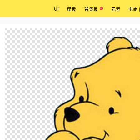
UI
模板
背景板
元素
电商 