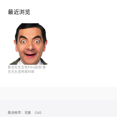
最近浏览
憨豆先生无色PNG底图 憨
豆先生透明素材图
酷逊推荐：
花瓣
C4D