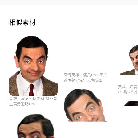
相似素材
高清英雄，演员PNG图片
透明憨豆先生无色底图
英雄，演员
材 憨豆先
英雄，演员免抠素材 憨豆先
生高清透明PNG