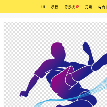
UI
模板
背景板
元素
电商 