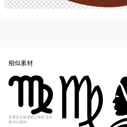
相似素材
免费处女座透明元素图 处女
座PNG图片