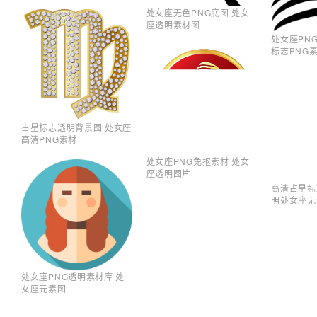
处女座无色PNG底图 处女
座透明素材图
处女座PN
标志PNG
占星标志透明背景图 处女座
高清PNG素材
处女座PNG免抠素材 处女
座透明图片
高清占星标
明处女座无
处女座PNG透明素材库 处
女座元素图